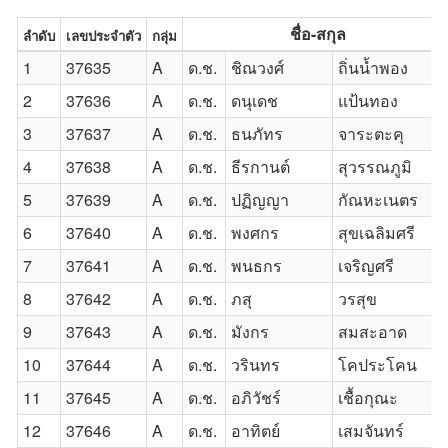
ชื่อ-สกุล
ลำดับ
เลขประจำตัว
กลุ่ม
1
37635
A
ด.ช.
ชิณวงศ์
ถิ่นน้ำพอง
2
37636
A
ด.ช.
ดนุเดช
แป้นทอง
3
37637
A
ด.ช.
ธนภัทร
จาระตะคุ
4
37638
A
ด.ช.
ธีรกานต์
สุวรรณภูมิ
5
37639
A
ด.ช.
ปฏิญญา
กัณหะเนตร
6
37640
A
ด.ช.
พงศกร
สุขเฉลิมศรี
7
37641
A
ด.ช.
พนธกร
เจริญศรี
8
37642
A
ด.ช.
ภสุ
วรสุข
9
37643
A
ด.ช.
มังกร
สมสะอาด
10
37644
A
ด.ช.
วรินทร
โคประโคน
11
37645
A
ด.ช.
อภิวัชร์
เชื้อกุณะ
12
37646
A
ด.ช.
อาทิตย์
เสมจันทร์