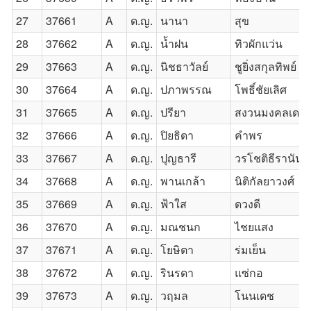
27
37661
A
ด.ญ.
นานา
สุข
28
37662
A
ด.ญ.
น้ำฝน
ทิวผักแว่น
29
37663
A
ด.ญ.
นิชธาวัลย์
ชูยิ่งสกุลทิพย์
30
37664
A
ด.ญ.
ปภาพรรณ
โพธิ์ชัยเลิศ
31
37665
A
ด.ญ.
ปรียา
สงวนมงคลเดช
32
37666
A
ด.ญ.
ปิยธิดา
คำพร
33
37667
A
ด.ญ.
ปุญธารี
วรโชติธีรานันท์
34
37668
A
ด.ญ.
พานเกล้า
นิติกัลยาวงศ์
35
37669
A
ด.ญ.
ฟ้าใส
ดวงดี
36
37670
A
ด.ญ.
มณชนก
ไชยแสง
37
37671
A
ด.ญ.
โยษิตา
ร่มเย็น
38
37672
A
ด.ญ.
รินรดา
แซ่กอ
39
37673
A
ด.ญ.
วฤมล
โนนเดช