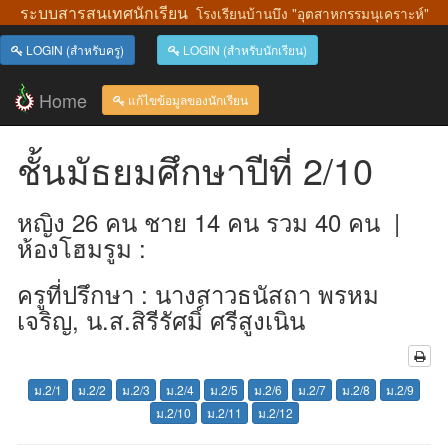
ระบบสารสนเทศนักเรียน
โรงเรียนบ้านบึง "อุตสาหกรรมนุเคราะห์"
LOGIN (สำหรับครู)
LOGIN (สำหรับนักเรียน)
Home
แก้ไขข้อมูลของนักเรียน
ชั้นมัธยมศึกษาปีที่ 2/10
หญิง 26 คน ชาย 14 คน รวม 40 คน |
ห้องโฮมรูม :
ครูที่ปรึกษา : นางสาวธนัสถา พรหม
เจริญ, น.ส.สิรีรัศมิ์ ศรีสูงเนิน
ม.2/1
ม.2/2
ม.2/3
ม.2/4
ม.2/5
ม.2/6
ม.2/7
ม.2/8
ม.2/9
ม.2/10
ม.2/11
ม.2/12