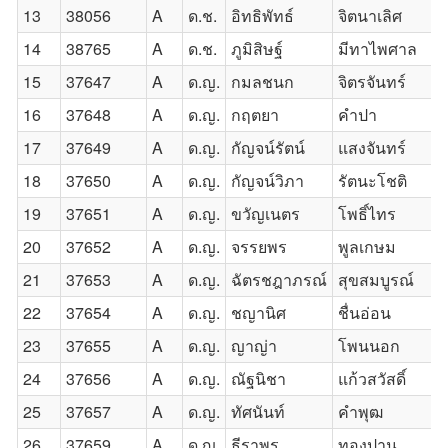
13
38056
A
ด.ช.
อิทธิพัทธ์
จิตนาเลิศ
14
38765
A
ด.ช.
ภูมิสิษฐ์
มีทาไพศาล
15
37647
A
ด.ญ.
กมลชนก
จิตรจันทร์
16
37648
A
ด.ญ.
กฤตยา
คำปา
17
37649
A
ด.ญ.
กัญจน์รัตน์
แสงจันทร์
18
37650
A
ด.ญ.
กัญจน์วิภา
รัตนะโชติ
19
37651
A
ด.ญ.
ขวัญเนตร
โพธิ์ไทร
20
37652
A
ด.ญ.
จรรยพร
พูลเกษม
21
37653
A
ด.ญ.
ฉัตรชฎาภรณ์
สุขสมบูรณ์
22
37654
A
ด.ญ.
ชญานิศ
ชื่นอ่อน
23
37655
A
ด.ญ.
ญาญ่า
โพนนอก
24
37656
A
ด.ญ.
ณัฐนิชา
แก้วสวัสดิ์
25
37657
A
ด.ญ.
ทัศนันท์
คำพุฒ
26
37659
A
ด.ญ.
ธีราพร
ทองปาน