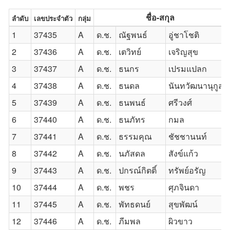
ชื่อ-สกุล
ลำดับ
เลขประจำตัว
กลุ่ม
1
37435
A
ด.ช.
ณัฐพนธ์
อู่ชาโชติ
2
37436
A
ด.ช.
เตวิทย์
เจริญสุข
3
37437
A
ด.ช.
ธนกร
เปรมแปลก
4
37438
A
ด.ช.
ธนดล
นันทวัฒนานุกูล
5
37439
A
ด.ช.
ธนพนธ์
ศรีวงศ์
6
37440
A
ด.ช.
ธนภัทร
กมล
7
37441
A
ด.ช.
ธรรมคุณ
ชัชชานนท์
8
37442
A
ด.ช.
นภัสดล
สังข์แก้ว
9
37443
A
ด.ช.
ปกรณ์กิตติ์
ทรัพย์อรัญ
10
37444
A
ด.ช.
พชร
ศุภจินดา
11
37445
A
ด.ช.
พัทธดนย์
สุขพัฒน์
12
37446
A
ด.ช.
ภีมพล
ผิวขาว