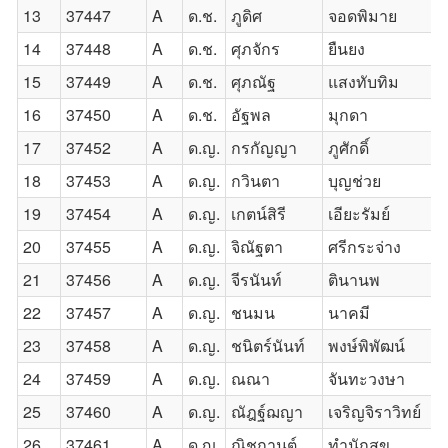
13
37447
A
ด.ช.
ภูดิศ
จอดพิมาย
14
37448
A
ด.ช.
ศุภจักร
ยืนยง
15
37449
A
ด.ช.
ศุภณัฐ
แสงทับทิม
16
37450
A
ด.ช.
อัฐพล
มุกดา
17
37452
A
ด.ญ.
กรกัญญา
ภูศักดิ์
18
37453
A
ด.ญ.
กวินตา
บุญช่วย
19
37454
A
ด.ญ.
เกตน์สิรี
เอียะรัมย์
20
37455
A
ด.ญ.
จิณัฐตา
ศรีกระจ่าง
21
37456
A
ด.ญ.
จีรนันท์
ตินานพ
22
37457
A
ด.ญ.
ชนมน
นาคมี
23
37458
A
ด.ญ.
ชนิตร์นันท์
พงษ์พิพัฒน์
24
37459
A
ด.ญ.
ณณา
จันทะวงษา
25
37460
A
ด.ญ.
ณัฎฐ์ฌญา
เจริญจิราวิทย์
26
37461
A
ด.ญ.
ณิชกานต์
ทำนักสุข