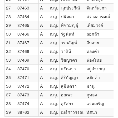
27
37463
A
ด.ญ.
นุตประวีณ์
จันทร์ผะกา
28
37464
A
ด.ญ.
ปนัดดา
สว่างอารมณ์
29
37465
A
ด.ญ.
พิชามญธุ์
เทียมวงค์
30
37466
A
ด.ญ.
รัฐนันท์
ลอกล้า
31
37467
A
ด.ญ.
วรวลัญช์
สืบสาย
32
37468
A
ด.ญ.
วาศินี
ทองคำ
33
37469
A
ด.ญ.
วิชญาดา
ฟองโหย
34
37470
A
ด.ญ.
ศรัณญา
อยู่สำราญ
35
37471
A
ด.ญ.
สิริกัญญา
หลักคำ
36
37472
A
ด.ญ.
สุมินตรา
มานู
37
37473
A
ด.ญ.
อณพร
ชูทอง
38
37474
A
ด.ญ.
อุรัสยา
แจ่มเจริญ
39
38762
A
ด.ญ.
เมธิราวรรณ
ทัสนา