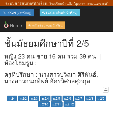
ระบบสารสนเทศนักเรียน
โรงเรียนบ้านบึง "อุตสาหกรรมนุเคราะห์"
LOGIN (สำหรับครู)
LOGIN (สำหรับนักเรียน)
Home
แก้ไขข้อมูลของนักเรียน
ชั้นมัธยมศึกษาปีที่ 2/5
หญิง 23 คน ชาย 16 คน รวม 39 คน |
ห้องโฮมรูม :
ครูที่ปรึกษา : นางสาวปวีณา ศิริพันธ์,
นางสาวกนกทิพย์ อัครวิศาลศุภกุล
ม.2/1
ม.2/2
ม.2/3
ม.2/4
ม.2/5
ม.2/6
ม.2/7
ม.2/8
ม.2/9
ม.2/10
ม.2/11
ม.2/12