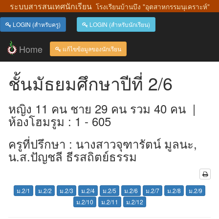
ระบบสารสนเทศนักเรียน
โรงเรียนบ้านบึง "อุตสาหกรรมนุเคราะห์"
LOGIN (สำหรับครู)
LOGIN (สำหรับนักเรียน)
Home
แก้ไขข้อมูลของนักเรียน
ชั้นมัธยมศึกษาปีที่ 2/6
หญิง 11 คน ชาย 29 คน รวม 40 คน |
ห้องโฮมรูม : 1 - 605
ครูที่ปรึกษา : นางสาวจุฑารัตน์ มูลนะ,
น.ส.ปัญชลี ธีรสถิตย์ธรรม
ม.2/1
ม.2/2
ม.2/3
ม.2/4
ม.2/5
ม.2/6
ม.2/7
ม.2/8
ม.2/9
ม.2/10
ม.2/11
ม.2/12