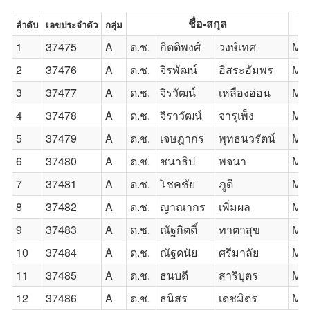
ชื่อ-สกุล
ลำดับ
เลขประจำตัว
กลุ่ม
1
37475
A
ด.ช.
กิตติพงศ์
วงษ์เทศ
Mas
2
37476
A
ด.ช.
จิรพัฒน์
อิสระอัมพร
Mas
3
37477
A
ด.ช.
จิรวัฒน์
เหลืองอ่อน
Mis
4
37478
A
ด.ช.
จิราวัฒน์
จารุเพ็ง
Mas
5
37479
A
ด.ช.
เจษฎากร
พุทธนวรัตน์
Mas
6
37480
A
ด.ช.
ชนาธิป
พจนา
Mas
7
37481
A
ด.ช.
โชคชัย
ภูดี
Mas
8
37482
A
ด.ช.
ญาณากร
เพิ่มผล
Ma
9
37483
A
ด.ช.
ณัฐกิตติ์
ทาตาสุข
Mas
10
37484
A
ด.ช.
ณัฐดนัย
ศรีมาลัย
Mas
11
37485
A
ด.ช.
ธนบดี
สาริบุตร
Mas
12
37486
A
ด.ช.
ธนิสร
เดชมิตร
Mas