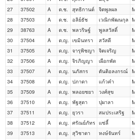
27
37502
A
ด.ช.
สุทธิกานต์
จิตพูลผล
Mr.
28
37503
A
ด.ช.
อลิย์ธัช
เวณิกพัฒนกุล
Mas
29
38763
A
ด.ช.
พลวริษฐ์
พูลสวัสดิ์
Mas
30
37504
A
ด.ญ.
เขมินทรา
สวัสดี
Mi
31
37505
A
ด.ญ.
จารุพิชญา
จิตเจริญ
Mis
32
37506
A
ด.ญ.
จิรภิญญา
เผือกพัด
Mis
33
37507
A
ด.ญ.
นภัสกร
ตันติอลงกรณ์
Mis
34
37508
A
ด.ญ.
ปภาดา
แก้วคำ
Mi
35
37509
A
ด.ญ.
พลอยชยา
วงศ์สุข
Mi
36
37510
A
ด.ญ.
พัฐสุดา
ปุผาลา
Mis
37
37511
A
ด.ญ.
ยุวรา
สมประเสริฐ
Mis
38
37512
A
ด.ญ.
ศรัณย์ภัทร
แซ่ลี้
Mis
39
37513
A
ด.ญ.
สุวิชาดา
หงษ์จันทร์
Mis