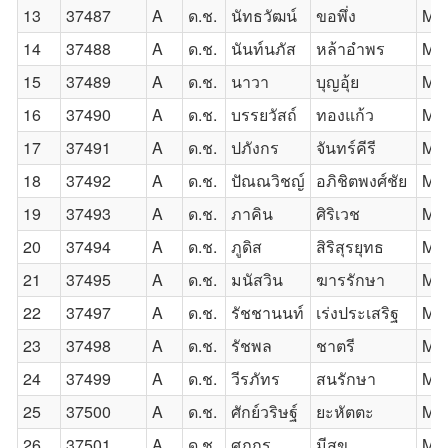
13
37487
A
ด.ช.
นัทธวัฒน์
ขอพึ่ง
Mas
14
37488
A
ด.ช.
นันท์นภัส
หล้าอำพร
Mas
15
37489
A
ด.ช.
นาวา
บุญอุ้ย
Ma
16
37490
A
ด.ช.
บรรยวัสถ์
ทองแก้ว
Mr
17
37491
A
ด.ช.
ปภังกร
จันทร์คีรี
Mr.
18
37492
A
ด.ช.
ปัณณวิชญ์
อภิชิตพงศ์ชัย
Mas
19
37493
A
ด.ช.
ภาคิน
ศิริเวช
Mr.
20
37494
A
ด.ช.
ภูดิส
สิริสุรยุทธ
Mas
21
37495
A
ด.ช.
มนัสวิน
ฆารรักษา
Mas
22
37497
A
ด.ช.
รัชชานนท์
เร่งประเสริฐ
Mas
23
37498
A
ด.ช.
รัชพล
ชาตรี
Mas
24
37499
A
ด.ช.
วีรภัทร
สนรักษา
Mas
25
37500
A
ด.ช.
ศักย์วริษฐ์
ยะหัตตะ
Mas
26
37501
A
ด.ช.
ศุภกร
มีสุข
Ma