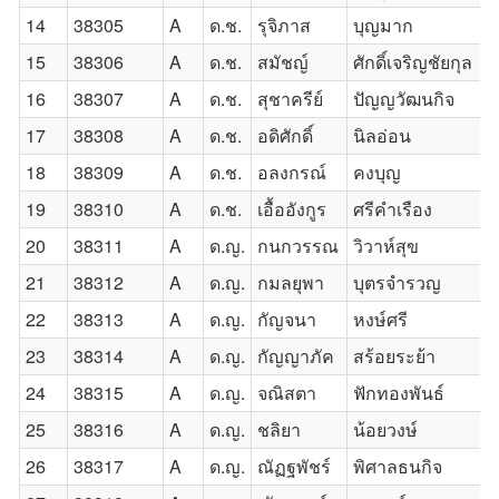
14
38305
A
ด.ช.
รุจิภาส
บุญมาก
15
38306
A
ด.ช.
สมัชญ์
ศักดิ์เจริญชัยกุล
16
38307
A
ด.ช.
สุชาครีย์
ปัญญวัฒนกิจ
17
38308
A
ด.ช.
อดิศักดิ์
นิลอ่อน
18
38309
A
ด.ช.
อลงกรณ์
คงบุญ
19
38310
A
ด.ช.
เอื้ออังกูร
ศรีคำเรือง
20
38311
A
ด.ญ.
กนกวรรณ
วิวาห์สุข
21
38312
A
ด.ญ.
กมลยุพา
บุตรจำรวญ
22
38313
A
ด.ญ.
กัญจนา
หงษ์ศรี
23
38314
A
ด.ญ.
กัญญาภัค
สร้อยระย้า
24
38315
A
ด.ญ.
จณิสตา
ฟักทองพันธ์
25
38316
A
ด.ญ.
ชลิยา
น้อยวงษ์
26
38317
A
ด.ญ.
ณัฏฐพัชร์
พิศาลธนกิจ