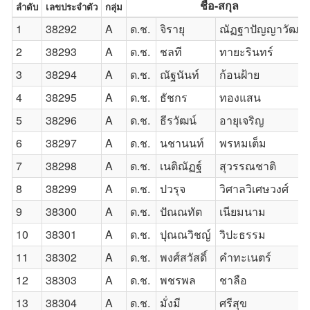
ชื่อ-สกุล
ลำดับ
เลขประจำตัว
กลุ่ม
1
38292
A
ด.ช.
จิรายุ
ณัฏฐาปัญญาวัฒณ์
2
38293
A
ด.ช.
ชลที
ทายะรินทร์
3
38294
A
ด.ช.
ณัฐนันท์
ก้อนฝ้าย
4
38295
A
ด.ช.
ธัชกร
ทองแสน
5
38296
A
ด.ช.
ธีรวัฒน์
อายุเจริญ
6
38297
A
ด.ช.
นชานนท์
พรหมเต็ม
7
38298
A
ด.ช.
เนติณัฏฐ์
สุวรรณชาติ
8
38299
A
ด.ช.
ปวรุจ
วิศาลวิเศษวงศ์
9
38300
A
ด.ช.
ปัณณทัต
เนียมนาม
10
38301
A
ด.ช.
ปุณณวิชญ์
วิปะธรรม
11
38302
A
ด.ช.
พงศ์สวัสดิ์
คำทะเนตร์
12
38303
A
ด.ช.
พชรพล
ชาลือ
13
38304
A
ด.ช.
มั่งมี
ศรีสุข