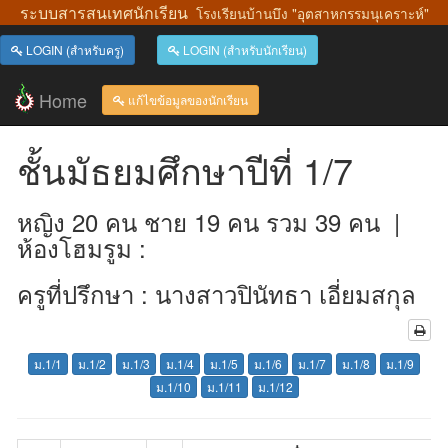
ระบบสารสนเทศนักเรียน
โรงเรียนบ้านบึง "อุตสาหกรรมนุเคราะห์"
LOGIN (สำหรับครู)
LOGIN (สำหรับนักเรียน)
Home
แก้ไขข้อมูลของนักเรียน
ชั้นมัธยมศึกษาปีที่ 1/7
หญิง 20 คน ชาย 19 คน รวม 39 คน |
ห้องโฮมรูม :
ครูที่ปรึกษา : นางสาวปินัทธา เอี่ยมสกุล
ม.1/1
ม.1/2
ม.1/3
ม.1/4
ม.1/5
ม.1/6
ม.1/7
ม.1/8
ม.1/9
ม.1/10
ม.1/11
ม.1/12