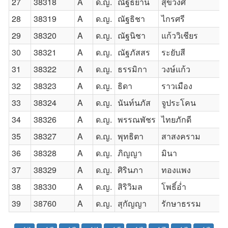
27
38318
A
ด.ญ.
ณัฐธยาน์
สุขวงศ์
28
38319
A
ด.ญ.
ณัฐธิชา
ไกรศรี
29
38320
A
ด.ญ.
ณัฐนิชา
แก้ววิเชียร
30
38321
A
ด.ญ.
ณัฐภัสสร
ระยับสี
31
38322
A
ด.ญ.
ธรรมิกา
วงษ์แก้ว
32
38323
A
ด.ญ.
ธิดา
ราวเมือง
33
38324
A
ด.ญ.
นันท์นภัส
จูประโคน
34
38326
A
ด.ญ.
พรรณพัชร
ไทยภักดี
35
38327
A
ด.ญ.
พุทธิตา
สาสงคราม
36
38328
A
ด.ญ.
ภิญญา
มินา
37
38329
A
ด.ญ.
ศิรินภา
ทองแพง
38
38330
A
ด.ญ.
สิริวิมล
โพธิ์อ่ำ
39
38760
A
ด.ญ.
สุกัญญา
รักษาธรรม