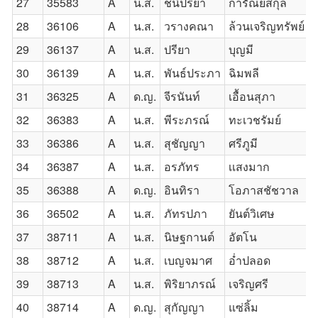
27
35583
A
น.ส.
ชนิปรียา
การัณย์สกุล
28
36106
A
น.ส.
วรางคณา
ล้วนเจริญทรัพย์
29
36137
A
น.ส.
ปรียา
บุญมี
30
36139
A
น.ส.
พันธ์ประภา
ฉิมพลี
31
36325
A
ด.ญ.
จีรนันท์
เอื้อนสุภา
32
36383
A
น.ส.
พีระภรณ์
ทะเวชรัมย์
33
36386
A
น.ส.
สุชัญญา
ศรีภูมี
34
36387
A
น.ส.
อรภัทร
เเสงมาก
35
36388
A
ด.ญ.
อินทิรา
โอภาสชัชวาล
36
36502
A
น.ส.
ภัทรปภา
ยันต์วิเศษ
37
38711
A
น.ส.
นิษฐกานต์
อัตโน
38
38712
A
น.ส.
เบญจมาศ
อํ่าปลอด
39
38713
A
น.ส.
พิริยาภรณ์
เจริญศรี
40
38714
A
ด.ญ.
สุกัญญา
แซ่ลิ้ม