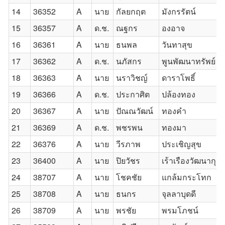
14
36352
A
นาย
กัลยกฤต
มังกรรัตน์
15
36357
A
ด.ช.
ณฐกร
องอาจ
16
36361
A
นาย
ธนพล
วันทาสุข
17
36362
A
ด.ช.
นภัสกร
พูนพัฒนาทรัพย์
18
36363
A
นาย
นราวิชญ์
ดาราโพธิ์
19
36366
A
ด.ช.
ประกาศิต
ปล้องทอง
20
36367
A
นาย
ปัณณวัฒน์
ทองคำ
21
36369
A
ด.ช.
พชรพน
ทองมา
22
36376
A
นาย
วีรภาพ
ประเชิญสุข
23
36400
A
นาย
ปิยวัชร
เร้าเรืองวัฒนากุล
24
38707
A
นาย
โชคชัย
แกล้มกระโทก
25
38708
A
นาย
ธนกร
จุลลาบุดดี
26
38709
A
นาย
พรชัย
พรมโภชน์