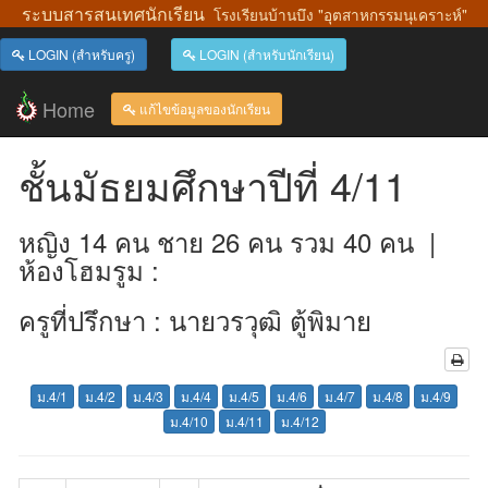
ระบบสารสนเทศนักเรียน
โรงเรียนบ้านบึง "อุตสาหกรรมนุเคราะห์"
LOGIN (สำหรับครู)
LOGIN (สำหรับนักเรียน)
Home
แก้ไขข้อมูลของนักเรียน
ชั้นมัธยมศึกษาปีที่ 4/11
หญิง 14 คน ชาย 26 คน รวม 40 คน |
ห้องโฮมรูม :
ครูที่ปรึกษา : นายวรวุฒิ ตู้พิมาย
ม.4/1
ม.4/2
ม.4/3
ม.4/4
ม.4/5
ม.4/6
ม.4/7
ม.4/8
ม.4/9
ม.4/10
ม.4/11
ม.4/12