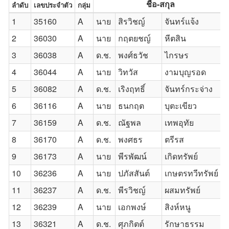
ชื่อ-สกุล
ลำดับ
เลขประจำตัว
กลุ่ม
1
35160
A
นาย
สิรวิชญ์
จันทร์แจ้ง
2
36030
A
นาย
กฤตยชญ์
หีตสิน
3
36038
A
ด.ช.
พงศ์ธวัช
ไกรษร
4
36044
A
นาย
วิทวัส
งามบุญรอด
5
36082
A
ด.ช.
เริงฤทธิ์
จันทร์กระจ่าง
6
36116
A
นาย
ธนกฤต
บุตะเขียว
7
36159
A
ด.ช.
ณัฐพล
เทพอุทัย
8
36170
A
ด.ช.
พงศธร
ตรีรส
9
36173
A
นาย
พีรพัฒน์
เกิดทรัพย์
10
36236
A
นาย
ปภัสสันต์
เกษตรทวีทรัพย์
11
36237
A
ด.ช.
พีรวิชญ์
ผสมทรัพย์
12
36239
A
นาย
เอกพงษ์
สิงห์หนู
13
36321
A
ด.ช.
ศุภกิตต์
รักษาธรรม